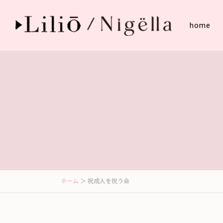
home
ホーム
＞ 祝成人を祝う会