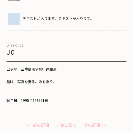
テキストが入ります。テキストが入ります。
Director
JO
出身地：三重県南伊勢町迫間浦
趣味 写真を撮る、歌を歌う、
誕生日：1995年11月21日
<< 前の記事
一覧に戻る
次の記事 >>